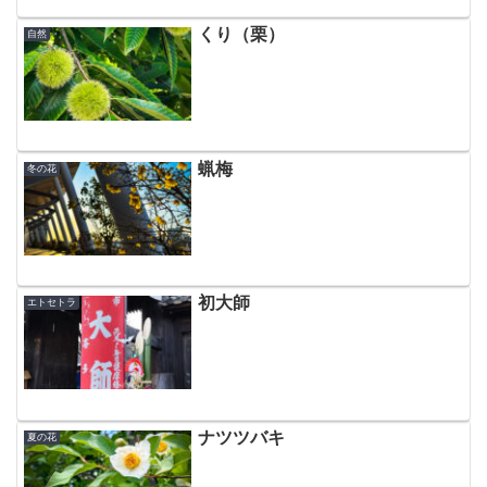
くり（栗）
自然
蝋梅
冬の花
初大師
エトセトラ
ナツツバキ
夏の花