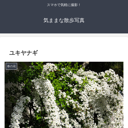
スマホで気軽に撮影！
気ままな散歩写真
ユキヤナギ
春の花