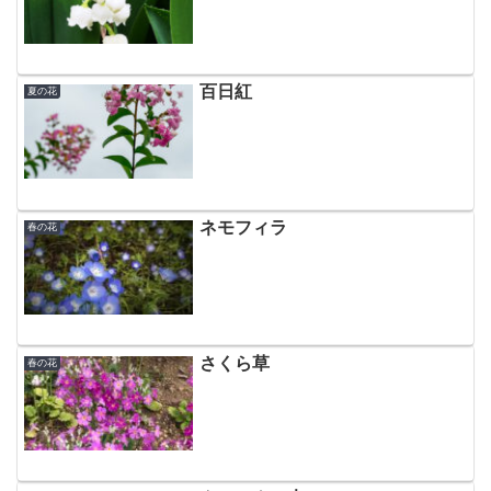
百日紅
夏の花
ネモフィラ
春の花
さくら草
春の花