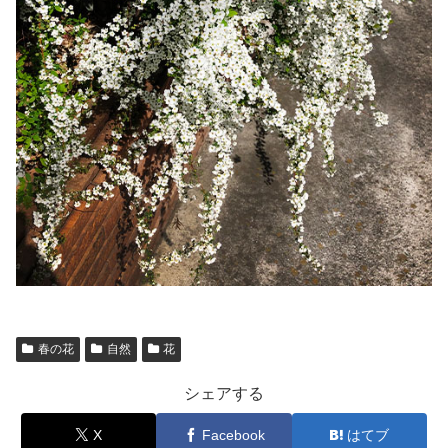
春の花
自然
花
シェアする
X
Facebook
はてブ