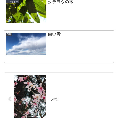
タラヨウの木
エトセトラ
白い雲
自然
十月桜