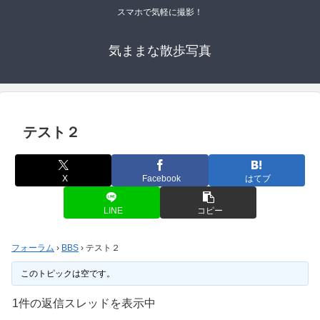
スマホで気軽に撮影！
気ままな散歩写真
テスト２
X
Facebook
はてブ
LINE
コピー
フォーラム
›
BBS
›
テスト２
このトピックは空です。
1件の返信スレッドを表示中