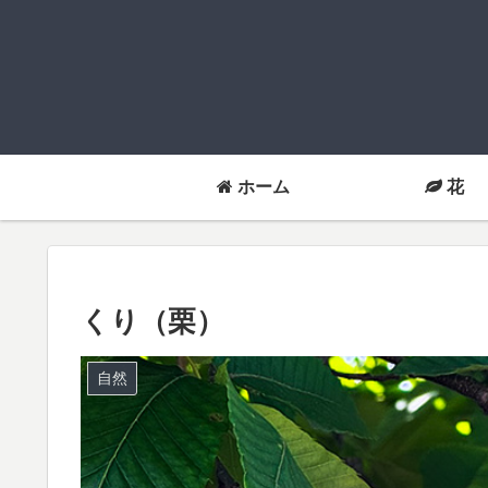
ホーム
花
くり（栗）
自然