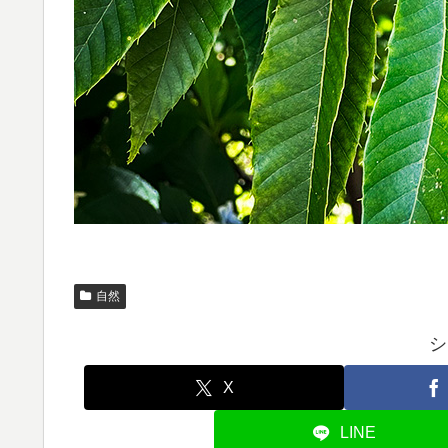
自然
シ
X
LINE