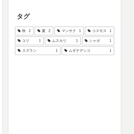
タグ
秋
2
夏
2
マンサク
1
コスモス
1
ユリ
1
ムスカリ
1
シャガ
1
スズラン
1
ムギナデシコ
1