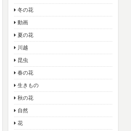
冬の花
動画
夏の花
川越
昆虫
春の花
生きもの
秋の花
自然
花