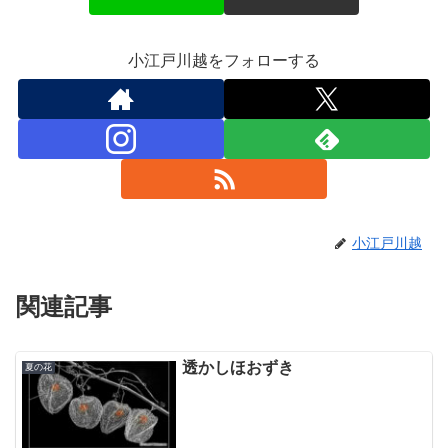
小江戸川越をフォローする
小江戸川越
関連記事
透かしほおずき
夏の花