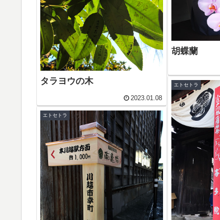
胡蝶蘭
タラヨウの木
エトセトラ
2023.01.08
エトセトラ