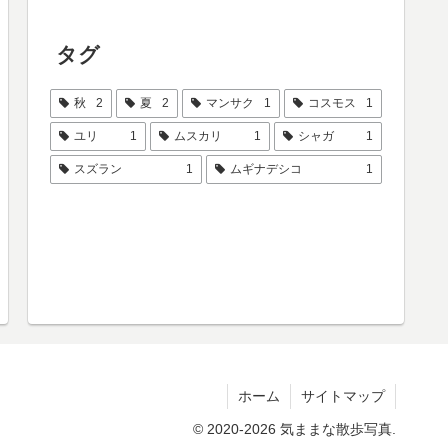
タグ
秋
2
夏
2
マンサク
1
コスモス
1
ユリ
1
ムスカリ
1
シャガ
1
スズラン
1
ムギナデシコ
1
ホーム
サイトマップ
© 2020-2026 気ままな散歩写真.