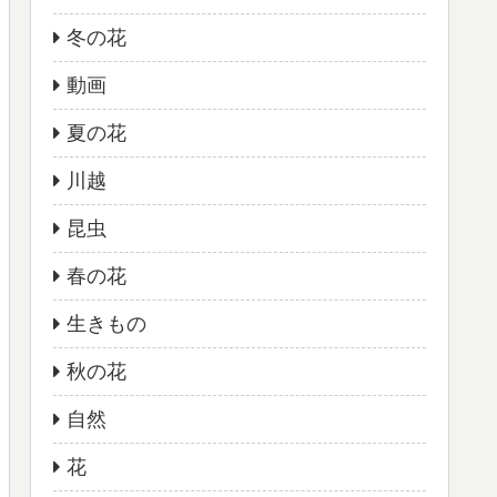
冬の花
動画
夏の花
川越
昆虫
春の花
生きもの
秋の花
自然
花