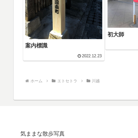
初大師
案内標識
2022.12.23
ホーム
エトセトラ
川越
気ままな散歩写真